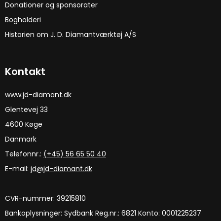
Donationer og sponsorater
Bogholderi
Historien om J. D. Diamantværktøj A/S
Kontakt
www.jd-diamant.dk
Glentevej 33
4600 Køge
Danmark
Telefonnr.:
(+45) 56 65 50 40
E-mail
:
jd@jd-diamant.dk
CVR-nummer
:
39215810
Bankoplysninger
:
Sydbank Reg.nr.: 6821 Konto: 0001225237