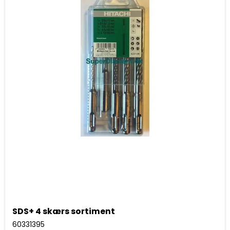
SDS+ 4 skærs sortiment
60331395